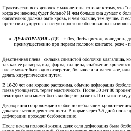
Практически всех девочек с малолетства готовят к тому, что "
когда же наконец будет больно? И чем больше она думает о бол
обязательно должна быть кровь, и чем больше, тем лучше. И ес
претензии супругов зачастую просто необоснованны физиолог
ДЕФЛОРАЦИЯ
- (ДЕ... + flos, floris- цветок, молодост
преимущественно при первом половом контакте, реже - п
Девственная плева - складка слизистой оболочки влагалища, к
так как ее размеры, вид, форма, толщина, снабжение кровено
плеве может быть одно отверстие, большое или маленькое, или 
делать хирургическим путем.
В 18-20 лет она хорошо растяжима, обычно дефлорация безболез
плева утолщается, теряет эластичность. После 30 лет 80 проце
некоторых она может быть вообще не развита. По статистике,
Дефлорация сопровождается обычно небольшим кровотечением, 
доказательством девственности. В норме через 3-5 дней посл
дефлорации проходят безболезненно.
После начала половой жизни, даже если дефлорация была безбол