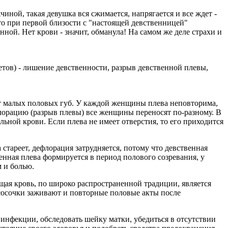
чиной, такая девушка вся сжимается, напрягается и все ждет -
что при первой близости с "настоящей девственницей"
нной. Нет крови - значит, обманула! На самом же деле страхи и
 цветов) - лишение девственности, разpыв девственной плевы,
х от малых половых губ. У каждой женщины плева неповторима,
лорацию (разрыв плевы) все женщины переносят по-разному. В
льной крови. Если плева не имеет отверстия, то его приходится
 стареет, дефлорация затрудняется, потому что девственная
венная плева формируется в период полового созревания, у
 и болью.
ая кровь, по широко распространенной традиции, является
 сосочки заживают и повторные половые акты после
 инфекции, обследовать шейку матки, убедиться в отсутствии