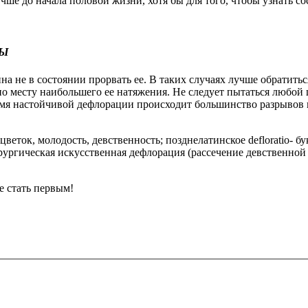
ше до начала половой жизни, хотя бы для того, чтобы узнать со
ВЫ
ина не в состоянии прорвать ее. В таких случаях лучше обратит
о месту наибольшего ее натяжения. Не следует пытаться любой 
ремя настойчивой дефлорации происходит большинство разрыво
ris- цветок, молодость, девственность; позднелaтинское defloratio
ургическая искусственная дефлорация (рассечение девственной
е стать первым!