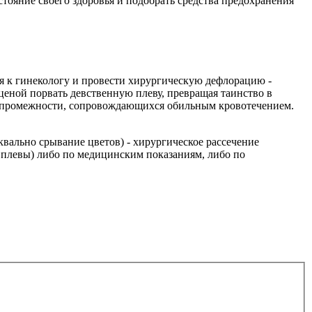
стояние своего здоровья и подобрать средства предохранения
ься к гинекологу и провести хирургическую дефлорацию -
ценой порвать девственную плеву, превращая таинство в
в промежности, сопровождающихся обильным кровотечением.
- буквально срывaние цветов) - хирургическое рассечение
 плевы) либо по медицинским показаниям, либо по