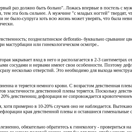
первый раз должно быть больно". Ложась впервые в постель с муж
и, тем эта боль сильнее. А мужчине "с младых ногтей" твердят, 
ли не было-супруга хоть всю жизнь может уверять, что была неви
ически.
ь, девственность; позднелaтинское defloratio- буквально срывaние
ри мастурбации или гинекологическом осмотре..
оторая закрывает вход в него и располагается в 2-3 сантиметра
сными сосудами и нервами имеют свои особенности. Поэтому деф
сразу несколько отверстий. Это необходимо для выхода менструа
ненна и теряется немного крови. С возрастом девственная плева
нтов эластичности девственной плевы теряется. Поскольку девст
 у 20% девственниц дефлорация не сопровождается кровотечением
хотя примерно в 10-20% случаев оно не наблюдается. Вытекающ
е дефлорации края девственной плевы и оставшиеся гименальные
езненно, обязательно обратитесь к гинекологу - провериться на