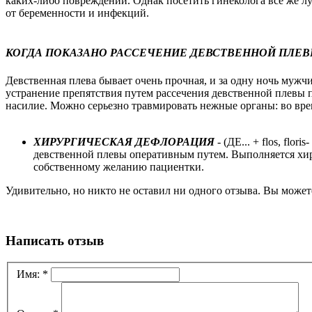
каких-либо повреждений. Однак посетить гинеколога все же луч
от беременности и инфекций.
КОГДА ПОКАЗАНО РАССЕЧЕНИЕ ДЕВСТВЕННОЙ ПЛЕ
Девственная плева бывает очень прочная, и за одну ночь мужч
устранение препятствия путем рассечения девственной плевы п
насилие. Можно серьезно травмировать нежные органы: во в
ХИРУРГИЧЕСКАЯ ДЕФЛОРАЦИЯ
- (ДЕ... + flos, flo
девственной плевы оперативным путем. Выполняется хир
собственному желанию пациентки.
Удивительно, но никто не оставил ни одного отзыва. Вы может
Написать отзыв
Имя:
*