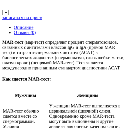
записаться на прием
Описание
Отзывы
(0)
MAR-тест
(мар-тест) определяет процент сперматозоидов,
связанных с антителами классов IgG и IgA (прямой MAR-
тест) и титр антиспермальных антител (АСАТ) в
биологических жидкостях (спермоплазма, слизь шейки матки,
плазма крови) (непрямой MAR-тест). Тест является
международно признанным стандартом диагностики АСАТ.
Как сдается MAR-тест:
Мужчины
Женщины
У женщин MAR-тест выполняется в
MAR-тест обычно
цервикальной (шеечной) слизи.
сдается вместе со
Одновременно кроме MAR-теста
спермограммой.
могут быть выполнены и другие
Условия
анализы для оценки качества слизи,