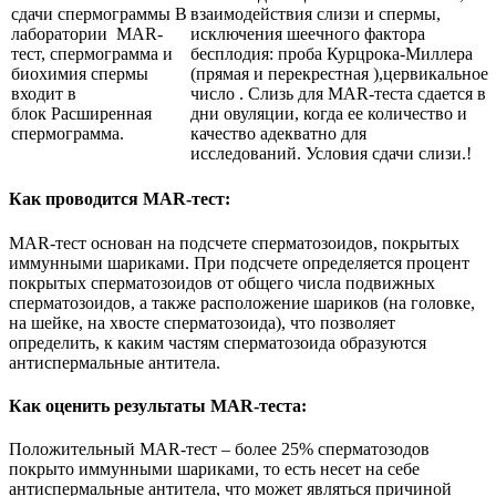
сдачи спермограммы В
взаимодействия слизи и спермы,
лаборатории MAR-
исключения шеечного фактора
тест, спермограмма и
бесплодия: проба Курцрока-Миллера
биохимия спермы
(прямая и перекрестная ),цервикальное
входит в
число . Слизь для MAR-теста сдается в
блок Расширенная
дни овуляции, когда ее количество и
спермограмма.
качество адекватно для
исследований. Условия сдачи слизи.!
Как проводится
MAR
-тест:
MAR-тест основан на подсчете сперматозоидов, покрытых
иммунными шариками. При подсчете определяется процент
покрытых сперматозоидов от общего числа подвижных
сперматозоидов, а также расположение шариков (на головке,
на шейке, на хвосте сперматозоида), что позволяет
определить, к каким частям сперматозоида образуются
антиспермальные антитела.
Как оценить результаты MAR-теста:
Положительный MAR-тест – более 25% сперматозодов
покрыто иммунными шариками, то есть несет на себе
антиспермальные антитела, что может являться причиной